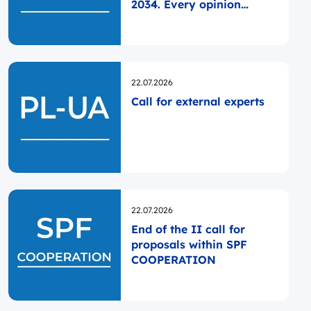
2034. Every opinion
matters!
Opublikowano
22.07.2026
Call for external experts
Opublikowano
22.07.2026
End of the II call for
proposals within SPF
COOPERATION