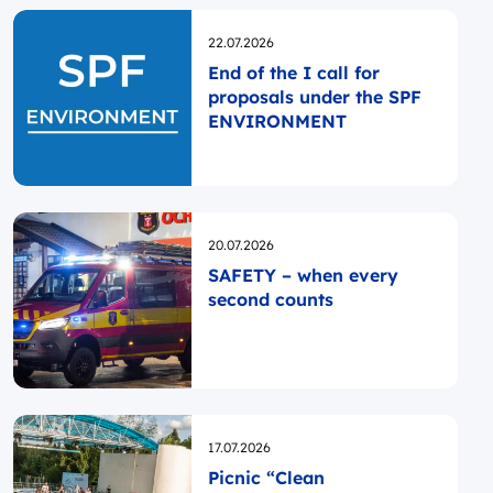
Opublikowano
22.07.2026
End of the I call for
proposals under the SPF
ENVIRONMENT
Opublikowano
20.07.2026
SAFETY – when every
second counts
Opublikowano
17.07.2026
Picnic “Clean