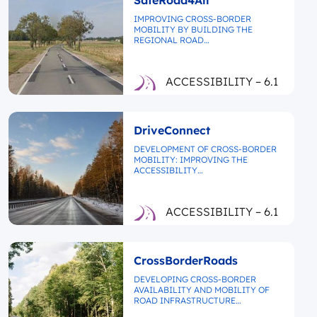
SafeRoad4All
IMPROVING CROSS-BORDER
MOBILITY BY BUILDING THE
REGIONAL ROAD…
ACCESSIBILITY – 6.1
DriveConnect
DEVELOPMENT OF CROSS-BORDER
MOBILITY: IMPROVING THE
ACCESSIBILITY…
ACCESSIBILITY – 6.1
CrossBorderRoads
DEVELOPING CROSS-BORDER
AVAILABILITY AND MOBILITY OF
ROAD INFRASTRUCTURE…