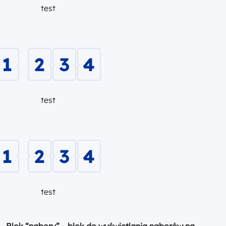
test
1
2
3
4
test
1
2
3
4
test
Blok “nabory” – blok do wyświetlania naborów na