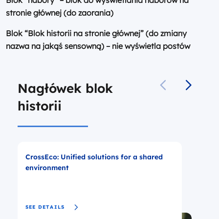
stronie głównej (do zaorania)
Blok “Blok historii na stronie głównej” (do zmiany
nazwa na jakąś sensowną) – nie wyświetla postów
Nagłówek blok
historii
CrossEco: Unified solutions for a shared
A
environment
c
i
SEE DETAILS
S