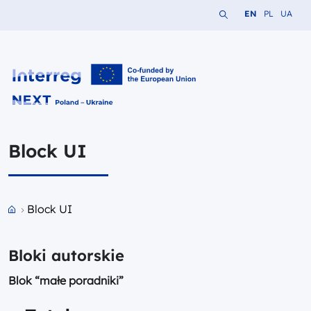
Search the website
Change languag
Change lang
Change 
EN
PL
UA
Interreg NEXT PL-UA 2021-2027
Block UI
Przejdź do strony głównej portalu
Block UI
Bloki autorskie
Blok “małe poradniki”