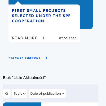
FIRST SMALL PROJECTS
R
SELECTED UNDER THE SPF
P
COOPERATION!
PUBLISHED
READ MORE
07.08.2026
PRZYCISK TEKSTOWY
Blok “Lista Aktualności”
Filter by
Filter by
Topic
Date of publication
Search content