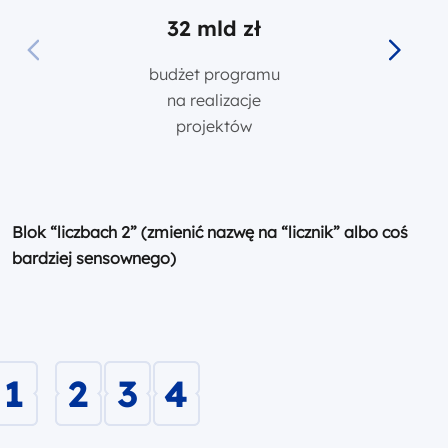
32 mld zł
32 mld zł
budżet programu
na realizacje
projektów
Blok “liczbach 2” (zmienić nazwę na “licznik” albo coś
bardziej sensownego)
1
2
3
4