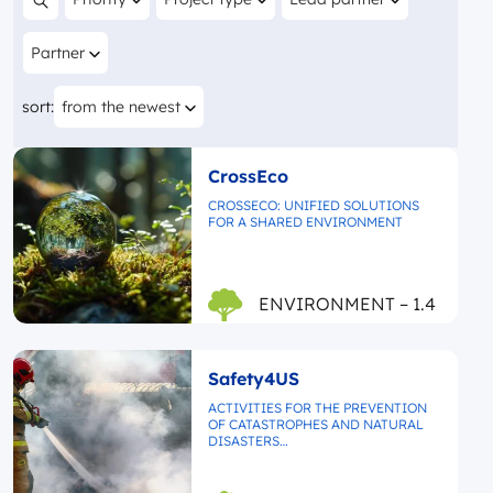
Search content
Filter by
Partner
You are currently sorting by
sort:
from the newest
CrossEco
CROSSECO: UNIFIED SOLUTIONS
FOR A SHARED ENVIRONMENT
ENVIRONMENT – 1.4
Safety4US
ACTIVITIES FOR THE PREVENTION
OF CATASTROPHES AND NATURAL
DISASTERS…