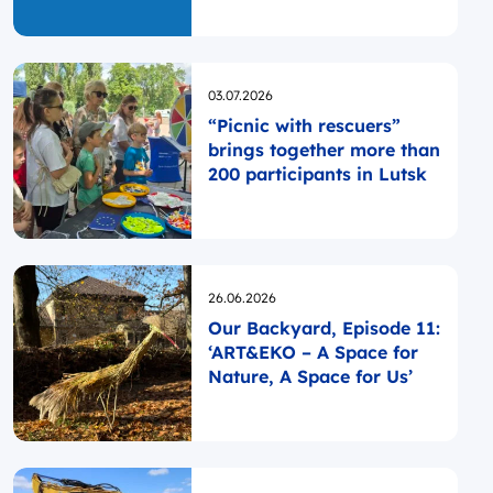
Opublikowano
03.07.2026
“Picnic with rescuers”
brings together more than
200 participants in Lutsk
Opublikowano
26.06.2026
Our Backyard, Episode 11:
‘ART&EKO – A Space for
Nature, A Space for Us’