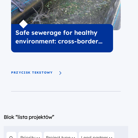
Safe sewerage for healthy
environment: cross-border
solutions of Lutsk and
Białystok
PRZYCISK TEKSTOWY
Blok “lista projektów”
Filter by
Filter by
Filter by
Priority
Project type
Lead partner