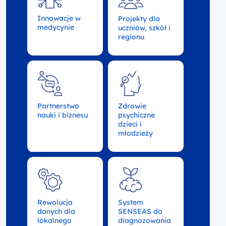
Innowacje w
Projekty dla
medycynie
uczniów, szkół i
regionu
Partnerstwo
Zdrowie
nauki i biznesu
psychiczne
dzieci i
młodzieży
Rewolucja
System
danych dla
SENSEAS do
lokalnego
diagnozowania