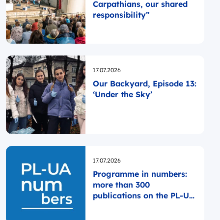
Carpathians, our shared
responsibility”
Opublikowano
17.07.2026
Our Backyard, Episode 13:
‘Under the Sky’
Opublikowano
17.07.2026
Programme in numbers:
more than 300
publications on the PL-UA
website since the
Programme was launched