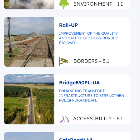
ENVIRONMENT – 1.1
Rail-UP
IMPROVEMENT OF THE QUALITY
AND SAFETY OF CROSS-BORDER
RAILWAY…
BORDERS – 5.1
Bridge850PL-UA
ENHANCING TRANSPORT
INFRASTRUCTURE TO STRENGTHEN
POLISH-UKRAINIAN…
ACCESSIBILITY – 6.1