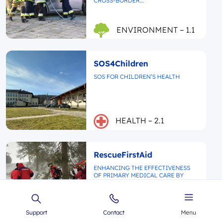
CROSS-BORDER…
ENVIRONMENT – 1.1
SOS4Children
SOS FOR CHILDREN’S HEALTH
HEALTH – 2.1
RescueFirstAid
ENHANCING THE EFFECTIVENESS
OF PRIMARY MEDICAL CARE BY
RESCUE…
HEALTH – 2.1
Support
Contact
Menu