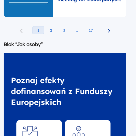
self-governments
1
2
3
…
17
Blok “Jak osoby”
Poznaj efekty
dofinansowań z Funduszy
Europejskich