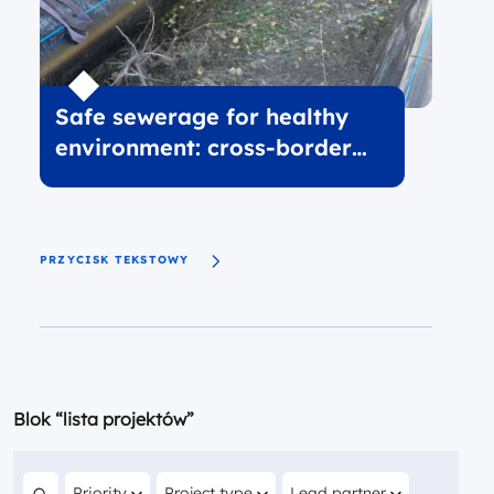
Safe sewerage for healthy
environment: cross-border
solutions of Lutsk and
Białystok
PRZYCISK TEKSTOWY
Blok “lista projektów”
Filter by
Filter by
Filter by
Priority
Project type
Lead partner