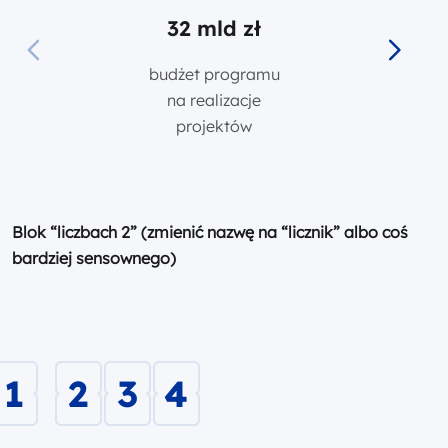
32 mld zł
32 mld zł
budżet programu
na realizacje
projektów
Blok “liczbach 2” (zmienić nazwę na “licznik” albo coś
bardziej sensownego)
1
2
3
4