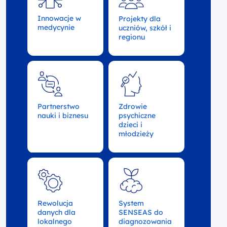
Innowacje w
Projekty dla
medycynie
uczniów, szkół i
regionu
Partnerstwo
Zdrowie
nauki i biznesu
psychiczne
dzieci i
młodzieży
Rewolucja
System
danych dla
SENSEAS do
lokalnego
diagnozowania