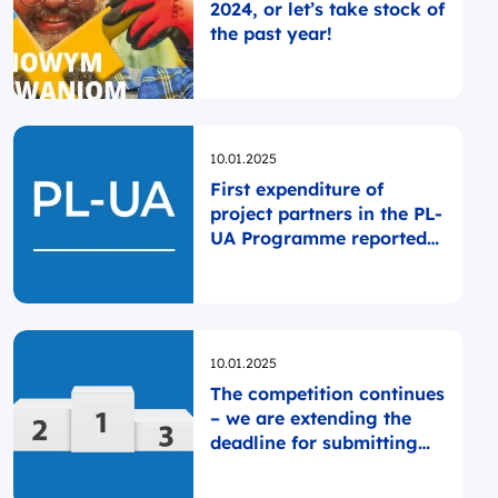
2024, or let’s take stock of
the past year!
Opublikowano
10.01.2025
First expenditure of
project partners in the PL-
UA Programme reported
to the EC
Opublikowano
10.01.2025
The competition continues
– we are extending the
deadline for submitting
applications!