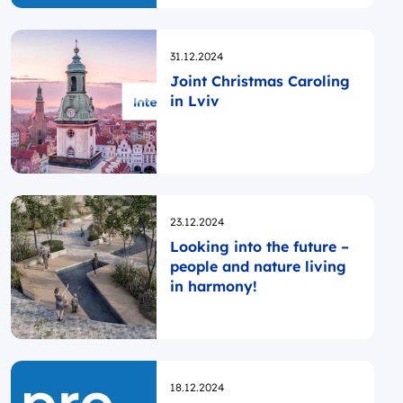
Opublikowano
31.12.2024
Joint Christmas Caroling
in Lviv
Opublikowano
23.12.2024
Looking into the future –
people and nature living
in harmony!
Opublikowano
18.12.2024