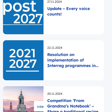
Opublikowano
27.11.2024
Update – Every voice
counts!
Opublikowano
22.11.2024
Resolution on
implementation of
Interreg programmes in
Ukraine
Opublikowano
20.11.2024
Competition ‘From
Grandma’s Notebook’ –
Share a traditional recipe