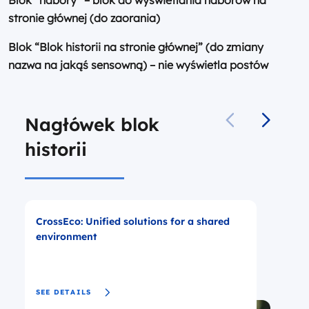
stronie głównej (do zaorania)
Blok “Blok historii na stronie głównej” (do zmiany
nazwa na jakąś sensowną) – nie wyświetla postów
Nagłówek blok
historii
CrossEco: Unified solutions for a shared
A
environment
c
i
SEE DETAILS
S