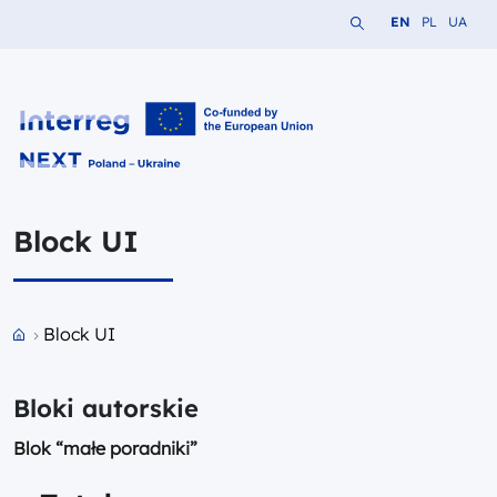
Search the website
Change languag
Change lang
Change 
EN
PL
UA
Interreg NEXT PL-UA 2021-2027
Block UI
Przejdź do strony głównej portalu
Block UI
Bloki autorskie
Blok “małe poradniki”