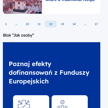
1
…
10
11
12
13
14
…
17
Blok “Jak osoby”
Poznaj efekty
dofinansowań z Funduszy
Europejskich