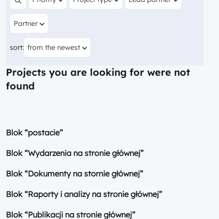
Search content
Filter by
Partner
You are currently sorting by
sort:
from the newest
Projects you are looking for were not
found
Blok “postacie”
Blok “Wydarzenia na stronie głównej”
Blok “Dokumenty na stornie głównej”
Blok “Raporty i analizy na stronie głównej”
Blok “Publikacji na stronie głównej”