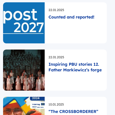
Opublikowano
22.01.2025
Counted and reported!
Opublikowano
22.01.2025
Inspiring PBU stories 12.
Father Markiewicz’s forge
Opublikowano
10.01.2025
“The CROSSBORDERER”