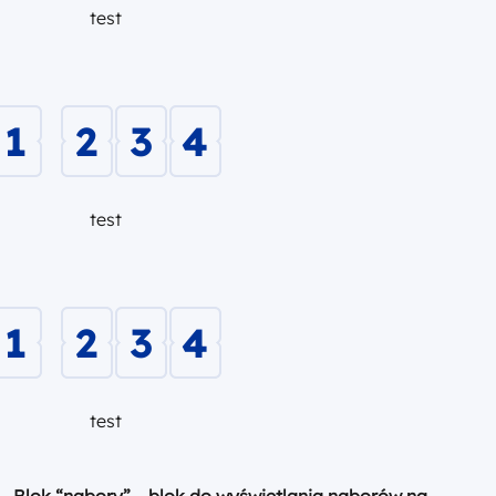
test
1
2
3
4
test
1
2
3
4
test
Blok “nabory” – blok do wyświetlania naborów na