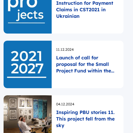
Instruction for Payment
Claims in CST2021 in
Ukrainian
Opublikowano
11.12.2024
Launch of call for
proposal for the Small
Project Fund within the
ENVIRONMENT priority
Opublikowano
04.12.2024
Inspiring PBU stories 11.
This project fell from the
sky