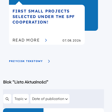
FIRST SMALL PROJECTS
R
SELECTED UNDER THE SPF
P
COOPERATION!
PUBLISHED
READ MORE
07.08.2026
PRZYCISK TEKSTOWY
Blok “Lista Aktualności”
Filter by
Filter by
Topic
Date of publication
Search content