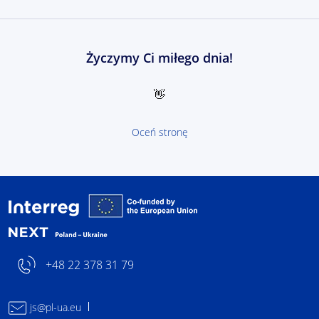
Życzymy Ci miłego dnia!
👋
Oceń stronę
Interreg NEXT Polska-U
+48 22 378 31 79
js@pl-ua.eu