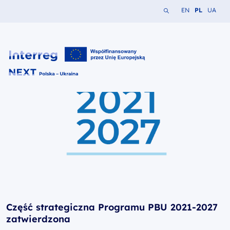
Szukaj w serwisie
Zmień język na A
Zmień język
Zmień j
EN
PL
UA
Interreg NEXT PL-UA 2021-2027
Część strategiczna Programu PBU 2021-2027
zatwierdzona