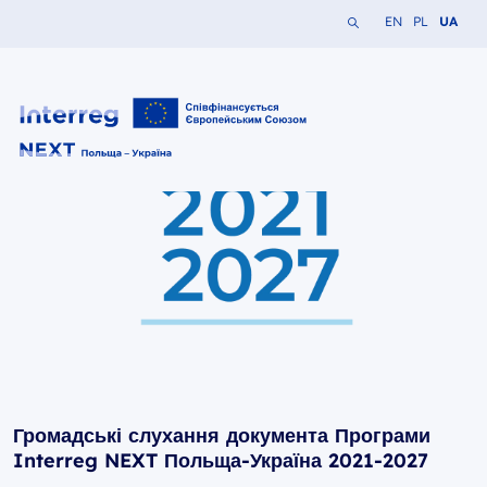
Шукати на сайті
Змінити мову на 
Змінити мов
Змінити
EN
PL
UA
Interreg NEXT PL-UA 2021-2027
Громадські слухання документа Програми
Interreg NEXT Польща-Україна 2021-2027