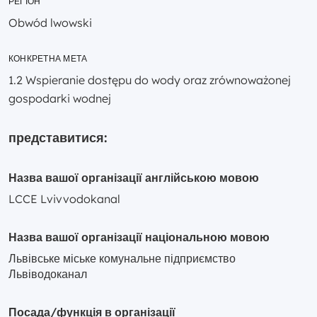
РЕГІОН
Obwód lwowski
КОНКРЕТНА МЕТА
1.2 Wspieranie dostępu do wody oraz zrównoważonej
gospodarki wodnej
представитися:
Назва вашої організації англійською мовою
LCCE Lvivvodokanal
Назва вашої організації національною мовою
Львівське міське комунальне підприємство
Львіводоканал
Посада/функція в організації