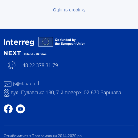
Оцініть сторінку
- логотип
+48 22 378 31 79
js@pl-ua.eu
вул. Пулавська 180, 7-й поверх, 02-670 Варшава
Профіль на Facebook
Профіль на YouTube
Ознайомитися з Програмою на 2014-2020 рр