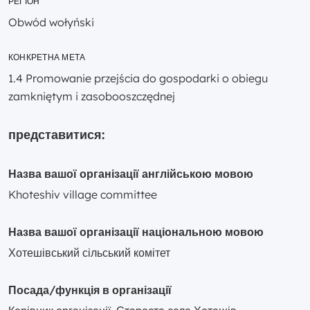
РЕГІОН
Obwód wołyński
КОНКРЕТНА МЕТА
1.4 Promowanie przejścia do gospodarki o obiegu
zamkniętym i zasobooszczędnej
представитися:
Назва вашої організації англійською мовою
Khoteshiv village committee
Назва вашої організації національною мовою
Хотешівський сільський комітет
Посада/функція в організації