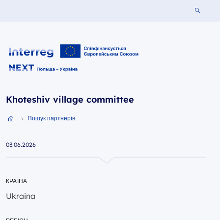
Шукати 
Interreg NEXT PL-UA 2021-2027
Khoteshiv village committee
Пошук партнерів
Przejdź do strony głównej portalu
03.06.2026
КРАЇНА
Ukraina